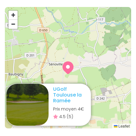
+
−
UGolf
Toulouse la
Ramée
Prix moyen
4
€
4.5
(
5
)
Leaflet