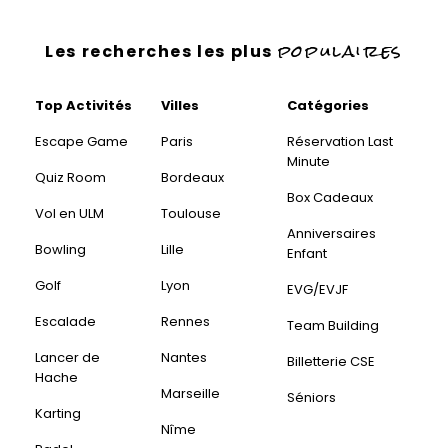
populaires
Les recherches les plus
Top Activités
Villes
Catégories
Escape Game
Paris
Réservation Last
Minute
Quiz Room
Bordeaux
Box Cadeaux
Vol en ULM
Toulouse
Anniversaires
Bowling
Lille
Enfant
Golf
Lyon
EVG/EVJF
Escalade
Rennes
Team Building
Lancer de
Nantes
Billetterie CSE
Hache
Marseille
Séniors
Karting
Nîme