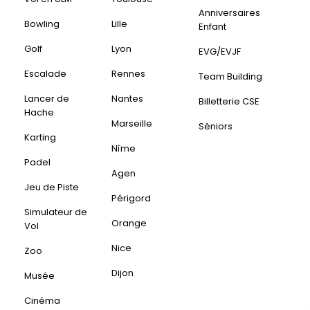
Anniversaires
Bowling
Lille
Enfant
Golf
Lyon
EVG/EVJF
Escalade
Rennes
Team Building
Lancer de
Nantes
Billetterie CSE
Hache
Marseille
Séniors
Karting
Nîme
Padel
Agen
Jeu de Piste
Périgord
Simulateur de
Orange
Vol
Nice
Zoo
Dijon
Musée
Cinéma