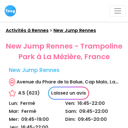
Activités à
Rennes
>
New Jump Rennes
New Jump Rennes - Trampoline
Park à La Mézière, France
New Jump Rennes
Avenue du Phare de la Balue, Cap Malo, La Coudre, Montgerval, La Mézière, Rennes, Ille-et-Vilaine, Bretagne, France métropolitaine, 35520, France
4.5
(
623
)
Laissez un avis
Lun
:
Fermé
Ven
:
16:45
-
22:00
Mar
:
Fermé
Sam
:
09:45
-
22:00
Mer
:
09:45
-
19:00
Dim
:
09:45
-
20:00
Jeu
:
16:45
-
22:00