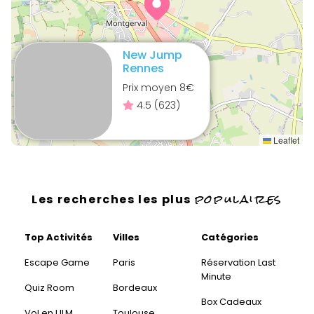
New Jump
Rennes
Prix moyen
8
€
4.5
(
623
)
Leaflet
populaires
Les recherches les plus
Top Activités
Villes
Catégories
Escape Game
Paris
Réservation Last
Minute
Quiz Room
Bordeaux
Box Cadeaux
Vol en ULM
Toulouse