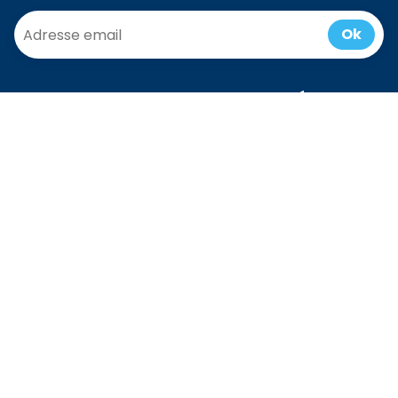
Ok
Communauté
Accueil
/
Blog
Presse
Last Minute
Box Cadeau
Devenir
Partenaire
Enfants
EVG/EVJF
Team building
CSE
Séniors
Contactez nous