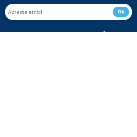
Ok
Communauté
Accueil
/
Blog
Presse
Last Minute
Box Cadeau
Devenir
Partenaire
Enfants
EVG/EVJF
Team building
CSE
Séniors
Contactez nous