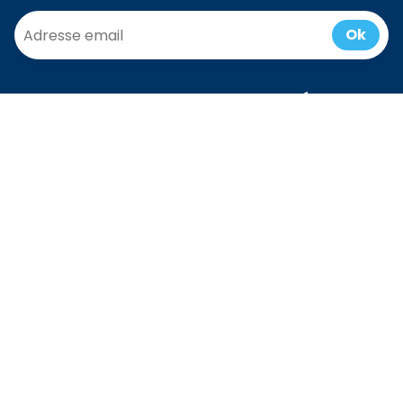
Ok
Communauté
Accueil
/
Blog
Presse
Last Minute
Box Cadeau
Devenir
Partenaire
Enfants
EVG/EVJF
Team building
CSE
Séniors
Contactez nous