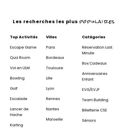
populaires
Les recherches les plus
Top Activités
Villes
Catégories
Escape Game
Paris
Réservation Last
Minute
Quiz Room
Bordeaux
Box Cadeaux
Vol en ULM
Toulouse
Anniversaires
Bowling
Lille
Enfant
Golf
Lyon
EVG/EVJF
Escalade
Rennes
Team Building
Lancer de
Nantes
Billetterie CSE
Hache
Marseille
Séniors
Karting