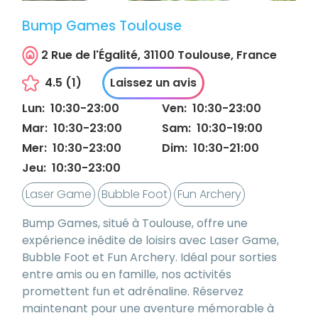
Bump Games Toulouse
2 Rue de l'Égalité, 31100 Toulouse, France
4.5
(
1
)
Laissez un avis
Lun
:
10:30
-
23:00
Ven
:
10:30
-
23:00
Mar
:
10:30
-
23:00
Sam
:
10:30
-
19:00
Mer
:
10:30
-
23:00
Dim
:
10:30
-
21:00
Jeu
:
10:30
-
23:00
Laser Game
Bubble Foot
Fun Archery
Bump Games, situé à Toulouse, offre une
expérience inédite de loisirs avec Laser Game,
Bubble Foot et Fun Archery. Idéal pour sorties
entre amis ou en famille, nos activités
promettent fun et adrénaline. Réservez
maintenant pour une aventure mémorable à