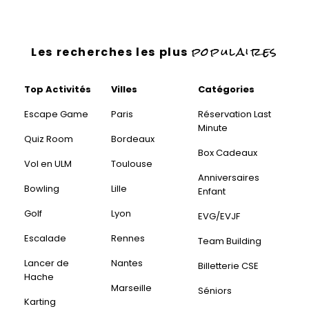
populaires
Les recherches les plus
Top Activités
Villes
Catégories
Escape Game
Paris
Réservation Last
Minute
Quiz Room
Bordeaux
Box Cadeaux
Vol en ULM
Toulouse
Anniversaires
Bowling
Lille
Enfant
Golf
Lyon
EVG/EVJF
Escalade
Rennes
Team Building
Lancer de
Nantes
Billetterie CSE
Hache
Marseille
Séniors
Karting