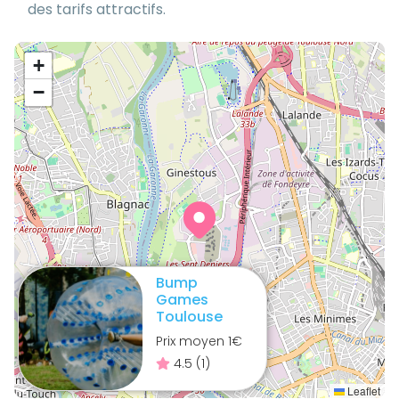
des tarifs attractifs.
+
−
Bump
Games
Toulouse
Prix moyen
1
€
4.5
(
1
)
Leaflet