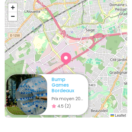
+
−
Bump
Games
Bordeaux
Prix moyen
20.4
€
4.5
(
2
)
Leaflet