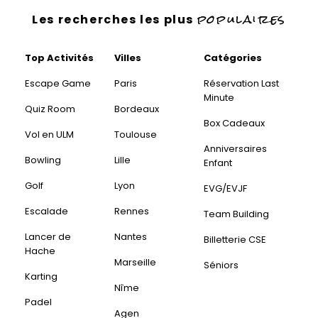
populaires
Les recherches les plus
Top Activités
Villes
Catégories
Escape Game
Paris
Réservation Last
Minute
Quiz Room
Bordeaux
Box Cadeaux
Vol en ULM
Toulouse
Anniversaires
Bowling
Lille
Enfant
Golf
Lyon
EVG/EVJF
Escalade
Rennes
Team Building
Lancer de
Nantes
Billetterie CSE
Hache
Marseille
Séniors
Karting
Nîme
Padel
Agen